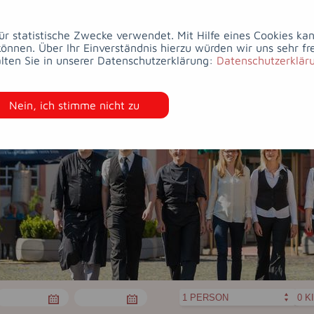
FOOD
&
WELLNESS
&
HOTEL
ACCOMMODATION
DRINKS
BEAUTY
für statistische Zwecke verwendet. Mit Hilfe eines Cookies k
nen. Über Ihr Einverständnis hierzu würden wir uns sehr fr
lten Sie in unserer Datenschutzerklärung:
Datenschutzerklär
Nein, ich stimme nicht zu