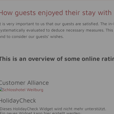
How guests enjoyed their stay with u
It is very important to us that our guests are satisfied. The i
systematically evaluated to deduce necessary measures. This 
and to consider our guests’ wishes.
This is an overview of some online rati
Customer Alliance
HolidayCheck
Dieses HolidayCheck Widget wird nicht mehr unterstützt.
Ein neues Widget kann hier erstellt werden: