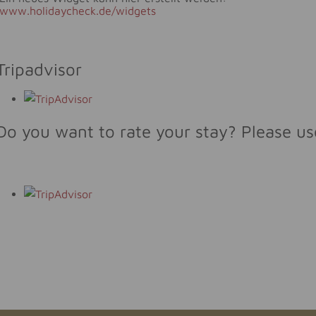
www.holidaycheck.de/widgets
Tripadvisor
Do you want to rate your stay? Please us