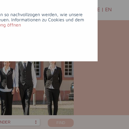
LEISURE
&
CELEBRATIONS
&
DE
|
EN
CULTURE
MEEETINGS
ann so nachvollzogen werden, wie unsere
euen. Informationen zu Cookies und dem
ung öffnen