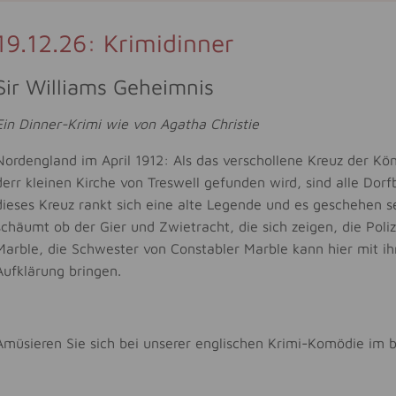
19.12.26: Krimidinner
Sir Williams Geheimnis
Ein Dinner-Krimi wie von Agatha Christie
Nordengland im April 1912: Als das verschollene Kreuz der Kö
derr kleinen Kirche von Treswell gefunden wird, sind alle Do
dieses Kreuz rankt sich eine alte Legende und es geschehen 
schäumt ob der Gier und Zwietracht, die sich zeigen, die Polize
Marble, die Schwester von Constabler Marble kann hier mit i
Aufklärung bringen.
Amüsieren Sie sich bei unserer englischen Krimi-Komödie im b