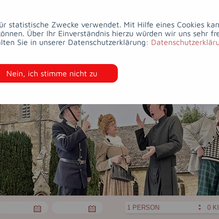
ESSEN
&
WELLNESS
&
HOTEL
ZIMMER
TRINKEN
BEAUTY
für statistische Zwecke verwendet. Mit Hilfe eines Cookies k
nen. Über Ihr Einverständnis hierzu würden wir uns sehr fr
lten Sie in unserer Datenschutzerklärung:
Datenschutzerklär
Nein, ich stimme nicht zu