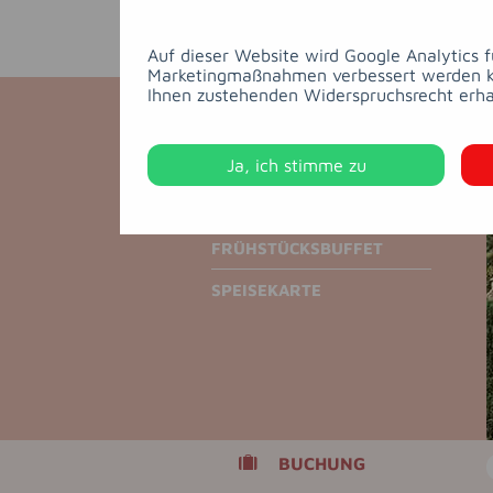
Auf dieser Website wird Google Analytics 
Marketingmaßnahmen verbessert werden kön
Ihnen zustehenden Widerspruchsrecht erha
RESTAURANT
Ja, ich stimme zu
DINNERVERANSTALTUNGEN
FRÜHSTÜCKSBUFFET
SPEISEKARTE
BUCHUNG