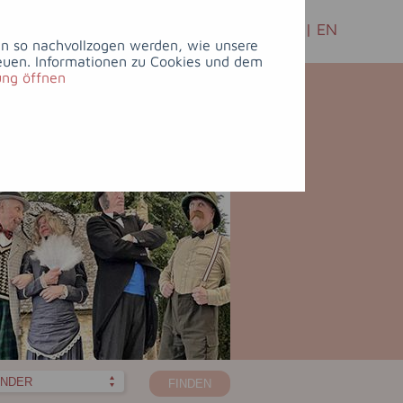
FREIZEIT
&
FEIERN
&
DE
|
EN
KULTUR
TAGUNGEN
ann so nachvollzogen werden, wie unsere
euen. Informationen zu Cookies und dem
ung öffnen