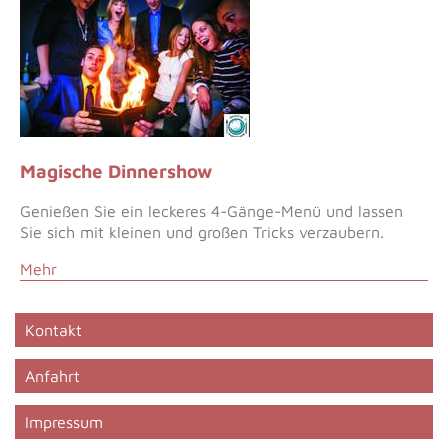
Magische Dinnershow
Genießen Sie ein leckeres 4-Gänge-Menü und lassen
Sie sich mit kleinen und großen Tricks verzaubern.
Mehr
Kontakt
Anfahrt
Impressum